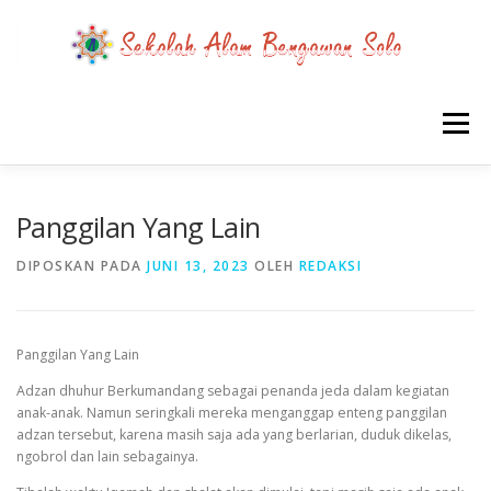
Lompat
ke
konten
Menu
BERANDA
SEMUA TENTANG SABS
Panggilan Yang Lain
DIPOSKAN PADA
JUNI 13, 2023
OLEH
REDAKSI
KABAR SABS
INSPIRASI SABS
Panggilan Yang Lain
PROYEK SISWA SABS
RILIS MEDIA TENTANG SABS
Adzan dhuhur Berkumandang sebagai penanda jeda dalam kegiatan
anak-anak. Namun seringkali mereka menganggap enteng panggilan
adzan tersebut, karena masih saja ada yang berlarian, duduk dikelas,
PPDB SD
ngobrol dan lain sebagainya.