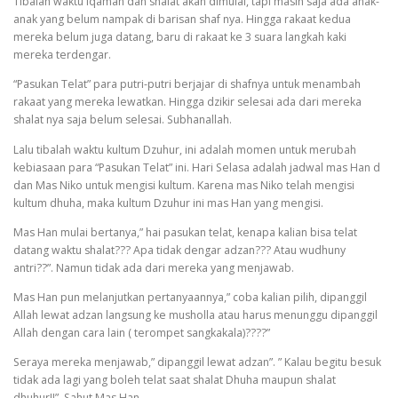
Tibalah waktu Iqamah dan shalat akan dimulai, tapi masih saja ada anak-
anak yang belum nampak di barisan shaf nya. Hingga rakaat kedua
mereka belum juga datang, baru di rakaat ke 3 suara langkah kaki
mereka terdengar.
“Pasukan Telat” para putri-putri berjajar di shafnya untuk menambah
rakaat yang mereka lewatkan. Hingga dzikir selesai ada dari mereka
shalat nya saja belum selesai. Subhanallah.
Lalu tibalah waktu kultum Dzuhur, ini adalah momen untuk merubah
kebiasaan para “Pasukan Telat” ini. Hari Selasa adalah jadwal mas Han d
dan Mas Niko untuk mengisi kultum. Karena mas Niko telah mengisi
kultum dhuha, maka kultum Dzuhur ini mas Han yang mengisi.
Mas Han mulai bertanya,” hai pasukan telat, kenapa kalian bisa telat
datang waktu shalat??? Apa tidak dengar adzan??? Atau wudhuny
antri??”. Namun tidak ada dari mereka yang menjawab.
Mas Han pun melanjutkan pertanyaannya,” coba kalian pilih, dipanggil
Allah lewat adzan langsung ke musholla atau harus menunggu dipanggil
Allah dengan cara lain ( terompet sangkakala)????”
Seraya mereka menjawab,” dipanggil lewat adzan”. ” Kalau begitu besuk
tidak ada lagi yang boleh telat saat shalat Dhuha maupun shalat
dhuhur!!”, Sahut Mas Han.