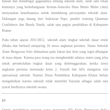
haluan dan mendengar gagasannya tentang sekolah alam, salah satu rekan
bisnisnya yang berkebangsaan Jerman-Australia Hans Butter Muler (alm)
menyatakan kesediaannya untuk mendukung perwujudan sekolah alam.
Dukungan juga datang dari Indrawan Yepe, pendiri training Quantum
Confidence dan Bunda Nunik, salah satu pegiat pendidikan di Kabupaten
Klaten.
Pada tahun ajaran 2011/2012, sekolah alam tingkat sekolah dasar resmi
dibuka dan berhasil menjaring 16 siswa angkatan pertama. Nama Sekolah
Alam Bengawan Solo didasarkan pada lokasi dan ikon yang ingin dibangun
di masa depan. Karena para orang tua menghendaki adanya status yang jelas
untuk persekolahan tingkat dasar yang diselenggarakan, ketika siswa
angkatan pertama memasuki kelas 2, Suyudi dan Jefri mengurus izin
operasional sekolah. Namun Dinas Pendidikan Kabupaten Klaten belum
mengabulkan karena sekolah tidak memiliki Yayasan sebagai salah satu
syarat berdirinya sekolah swasta.
#3
Untuk mendirikan yayasan yang menaungi SD Alam Bengawan Solo,