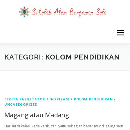
Lompat
ke
konten
Menu
BERANDA
SEMUA TENTANG SABS
KATEGORI:
KOLOM PENDIDIKAN
KABAR SABS
INSPIRASI SABS
PROYEK SISWA SABS
RILIS MEDIA TENTANG SABS
CERITA FASILITATOR
/
INSPIRASI
/
KOLOM PENDIDIKAN
/
UNCATEGORIZED
Magang atau Madang
PPDB SD
Hari ini di kelas 6 ada keributan, yaitu sebagian besar murid saling saut