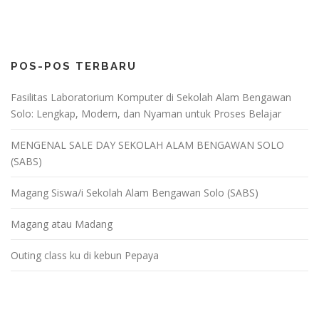
i
g
a
POS-POS TERBARU
s
i
Fasilitas Laboratorium Komputer di Sekolah Alam Bengawan
p
Solo: Lengkap, Modern, dan Nyaman untuk Proses Belajar
o
s
MENGENAL SALE DAY SEKOLAH ALAM BENGAWAN SOLO
(SABS)
Magang Siswa/i Sekolah Alam Bengawan Solo (SABS)
Magang atau Madang
Outing class ku di kebun Pepaya