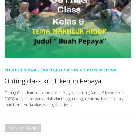
CELOTEH SISWA
/
INSPIRASI
/
KELAS 6
/
PROYEK SISWA
Outing class ku di kebun Pepaya
Outing Class kami di semester 1 : Yeiye.. Hari ini (Kamis, 9 November
2023) adalah hari yang telah aku tunggu-tunggu. Karena hari ini kelasku
mau bersepeda alias outing class ke …
N
a
POS-POS LAMA
v