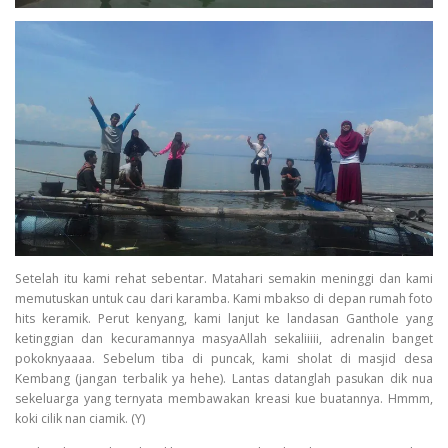
Setelah itu kami rehat sebentar. Matahari semakin meninggi dan kami
memutuskan untuk cau dari karamba. Kami mbakso di depan rumah foto
hits keramik. Perut kenyang, kami lanjut ke landasan Ganthole yang
ketinggian dan kecuramannya masyaAllah sekaliiiii, adrenalin banget
pokoknyaaaa. Sebelum tiba di puncak, kami sholat di masjid desa
Kembang (jangan terbalik ya hehe). Lantas datanglah pasukan dik nua
sekeluarga yang ternyata membawakan kreasi kue buatannya. Hmmm,
koki cilik nan ciamik. (Y)