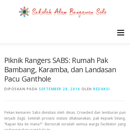
Lompat
ke
konten
Menu
BERANDA
SEMUA TENTANG SABS
Piknik Rangers SABS: Rumah Pak
Bambang, Karamba, dan Landasan
Pacu Ganthole
KABAR SABS
INSPIRASI SABS
DIPOSKAN PADA
SEPTEMBER 28, 2016
OLEH
REDAKSI
PROYEK SISWA SABS
RILIS MEDIA TENTANG SABS
Pekan kemaren Sabs divisitasi oleh dinas. Crowded dan lemburan pun
terjadi (lagi). Setelah prosesi visitasi dilaksanakan, pak kepsek bilang,
PPDB SD
“Kapan kita ke mana?”. Bersorak sorailah semua warga facilitator yang
sedang makan siang kala itu.