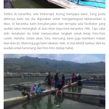
Setiba di karamba, ada beberapa kucing menyapa kami. Yang pada
akhirnya kami tau dia digunakan untuk mengantisipasi keberadaan si
tikus. Di karamba kami berjalan-jalan dan ternyata ada facilitator yang
sedikit takut melangkah di atas titian kayu-besi karamba. Hihi. Tapi salut
dah, ketakutan itu tidak menyurutkan langkah untuk tetap foto-foto
cantik. Hahaha. Selain jalan, foto, meruang, kami juga memberi makan
ikan-ikan itu. Mancing juga kami lakukan. Nah, si mas Mufid nyebur deh ke
waduk untuk berenang dan foto-foto (tetep haha).