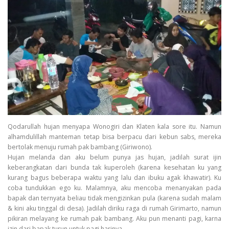
Qodarullah hujan menyapa Wonogiri dan Klaten kala sore itu. Namun
alhamdulillah manteman tetap bisa berpacu dari kebun sabs, mereka
bertolak menuju rumah pak bambang (Giriwono).
Hujan melanda dan aku belum punya jas hujan, jadilah surat ijin
keberangkatan dari bunda tak kuperoleh (karena kesehatan ku yang
kurang bagus beberapa waktu yang lalu dan ibuku agak khawatir). Ku
coba tundukkan ego ku. Malamnya, aku mencoba menanyakan pada
bapak dan ternyata beliau tidak mengizinkan pula (karena sudah malam
& kini aku tinggal di desa). Jadilah diriku raga di rumah Girimarto, namun
pikiran melayang ke rumah pak bambang. Aku pun menanti pagi, karna
izin dari bapak turun untuk pagi harinya.