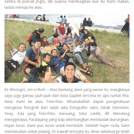
Setiba di puncak Joglo, dik nuansa membagikan kue itu. Kami makan,
lantas menuju ke atas.
Ini Wonogiri, sor-ri-lhoh…. Atas bentang alam yang uwow ini, mangkanya
saya juga gamau jauh-jauh dari kota Gaplek tercinta ini ups curhat hha.
Next. Kami ke atas. Foto-foto. Alhamdulillah dapet pengetahuan
mengenai fotografi dari salah satu fotografer sabs, mbak Sitoresmi.
Yeay. Ada yang foto-foto, meruang, tidur cantik, dll. Mendung
menggelayut, Paralayang yang siap diterbangkan mendadak diurungkan.
Hujan turun. Kami pun turun untuk berteduh. Setelah hujan reda, kami
memutuskan untuk pulang. Di bawah ternyata bu dewi sekeluarga telah