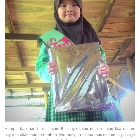
Hampir tiap hari turun hujan. Biasanya kalau musim hujan kita nanam
sayuran akan mudah tumbuh. Aku punya rencana mau nanam sayur agar