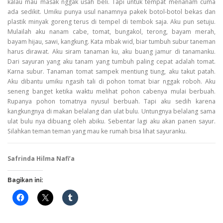
kalau mau masak nggak usah beli. Tapi untuk tempat menanam cuma
ada sedikit. Umiku punya usul nanamnya pakek botol-botol bekas dan
plastik minyak goreng terus di tempel di tembok saja. Aku p
un setuju.
Mulailah aku nanam cabe, tomat, bungakol, terong, bayam merah,
bayam hijau, sawi, kangkung. Kata mbak wid, biar tumbuh subur taneman
harus dirawat. Aku siram tanaman ku, aku buang jamur di tanamanku.
Dari sayuran yang aku tanam yang tumbuh paling cepat adalah tomat.
Karna subur. Tanaman tomat sampek mentiung tiung, aku takut patah.
Aku dibantu umiku ngasih tali di pohon tomat biar nggak roboh. Aku
seneng banget ketika waktu melihat pohon cabenya mulai berbuah.
Rupanya pohon tomatnya nyusul berbuah. Tapi aku sedih karena
kangkungnya di makan belalang dan ulat bulu. Untungnya belalang sama
ulat bulu nya dibuang oleh abiku. Sebentar lagi aku akan panen sayur.
Silahkan teman teman yang mau ke rumah bisa lihat sayuranku.
Safrinda Hilma Nafi’a
Bagikan ini: