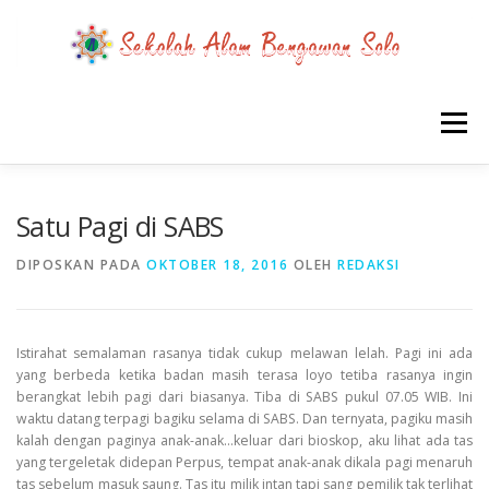
Lompat
ke
konten
Menu
BERANDA
SEMUA TENTANG SABS
Satu Pagi di SABS
DIPOSKAN PADA
OKTOBER 18, 2016
OLEH
REDAKSI
KABAR SABS
INSPIRASI SABS
Istirahat semalaman rasanya tidak cukup melawan lelah. Pagi ini ada
PROYEK SISWA SABS
RILIS MEDIA TENTANG SABS
yang berbeda ketika badan masih terasa loyo tetiba rasanya ingin
berangkat lebih pagi dari biasanya. Tiba di SABS pukul 07.05 WIB. Ini
waktu datang terpagi bagiku selama di SABS. Dan ternyata, pagiku masih
kalah dengan paginya anak-anak…keluar dari bioskop, aku lihat ada tas
PPDB SD
yang tergeletak didepan Perpus, tempat anak-anak dikala pagi menaruh
tas sebelum masuk saung. Tas itu milik intan tapi sang pemilik tak terlihat